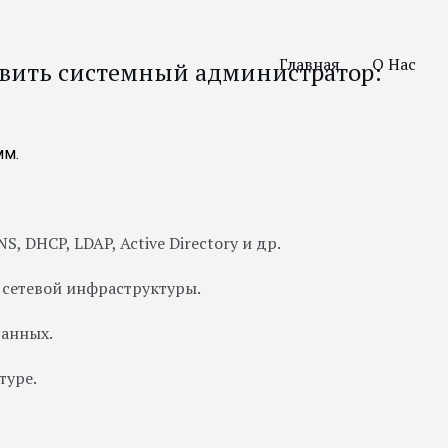
Главная
О Нас
авить системный администратор:
мм.
, DHCP, LDAP, Active Directory и др.
 сетевой инфраструктуры.
данных.
туре.