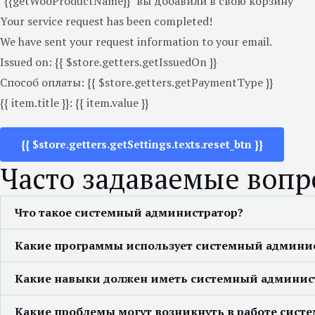
"{{getWooProductName}}" вы добавили в свою корзину
Your service request has been completed!
We have sent your request information to your email.
Issued on:
{{ $store.getters.getIssuedOn }}
Способ оплаты:
{{ $store.getters.getPaymentType }}
{{ item.title }}:
{{ item.value }}
{{ $store.getters.getSettings.texts.reset_btn }}
Часто задаваемые воп
Что такое системный администратор?
Какие программы использует системный админи
Какие навыки должен иметь системный админис
Какие проблемы могут возникнуть в работе сист