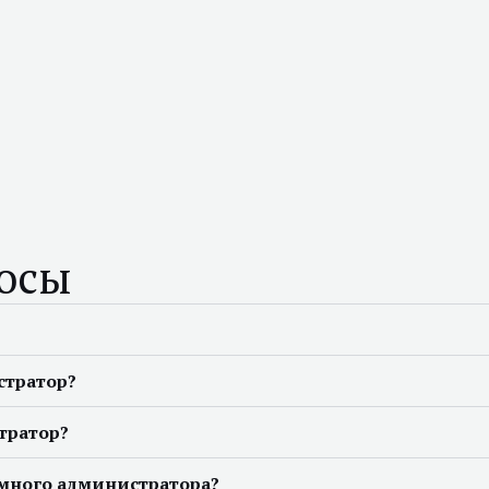
росы
стратор?
тратор?
емного администратора?